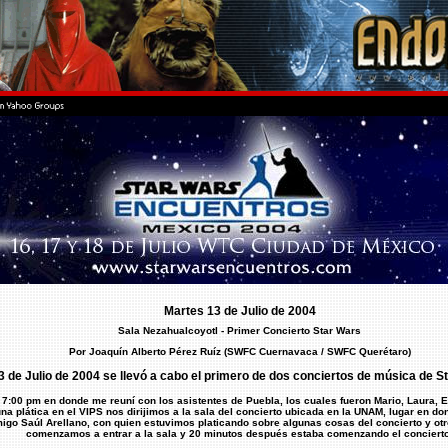
Martes 13 de Julio de 2004
Sala Nezahualcoyotl - Primer Concierto Star Wars
Por Joaquín Alberto Pérez Ruíz (SWFC Cuernavaca / SWFC Querétaro)
3 de Julio de 2004 se llevó a cabo el primero de dos conciertos de música de S
7:00 pm en donde me reuní con los asistentes de Puebla, los cuales fueron Mario, Laura, Ed
na plática en el VIPS nos dirijimos a la sala del concierto ubicada en la UNAM, lugar en 
igo Saúl Arellano, con quien estuvimos platicando sobre algunas cosas del concierto y otro
comenzamos a entrar a la sala y 20 minutos después estaba comenzando el concierto