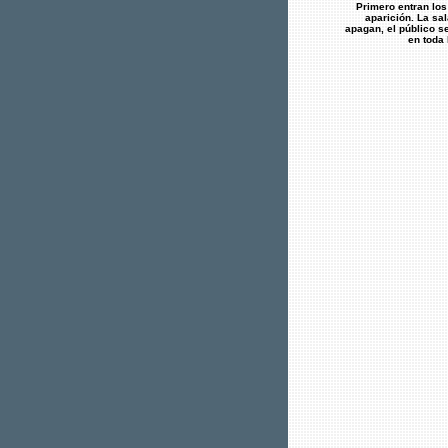
Primero entran los
aparición. La sa
apagan, el público se
en toda 