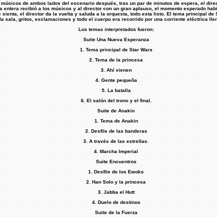
 músicos de ambos lados del escenario después, tras un par de minutos de espera, el dire
la entera recibió a los músicos y al director con un gran aplauso, el momento esperado hab
 sienta, el director da la vuelta y saluda a la orquesta, todo esta listo. El tema principal 
la sala, gritos, exclamaciones y todo el cuerpo era recorrido por una corriente eléctrica ll
Los temas interpretados fueron:
Suite Una Nueva Esperanza
1. Tema principal de Star Wars
2. Tema de la princesa
3. Ahí vienen
4. Gente pequeña
5. La batalla
6. El salón del trono y el final.
Suite de Anakin
1. Tema de Anakin
2. Desfile de las banderas
3. A través de las estrellas.
4. Marcha Imperial
Suite Encuentros
1. Desfile de los Ewoks
2. Han Solo y la princesa
3. Jabba el Hutt
4. Duelo de destinos
Suite de la Fuerza