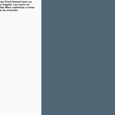
ctor Erich Kunzel hace su
ía llegado. Las luces se
de Star Wars comienza a sonar
ena de emoción.