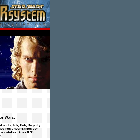
tar Wars.
uardo, Juli, Bob, Bogart y
donde nos encontramos con
s detalles. A las 8:30
.